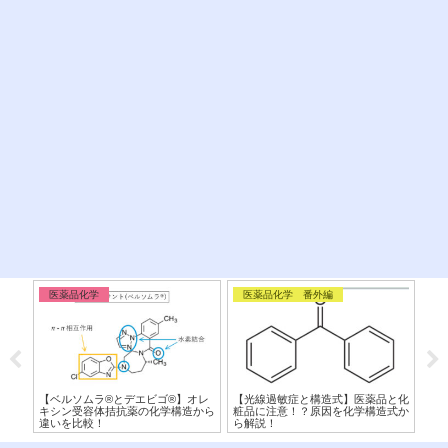
医薬品化学
医薬品化学 番外編
医
ク)
【ベルソムラ®︎とデエビゴ®︎】オレ
【光線過敏症と構造式】医薬品と化
【C
！
キシン受容体拮抗薬の化学構造から
粧品に注意！？原因を化学構造式か
類
違いを比較！
ら解説！
ズ