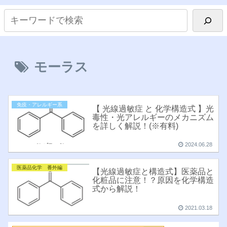
モーラス
免疫・アレルギー系
【 光線過敏症 と 化学構造式 】光
毒性・光アレルギーのメカニズム
を詳しく解説！(※有料)
2024.06.28
医薬品化学 番外編
【光線過敏症と構造式】医薬品と
化粧品に注意！？原因を化学構造
式から解説！
2021.03.18