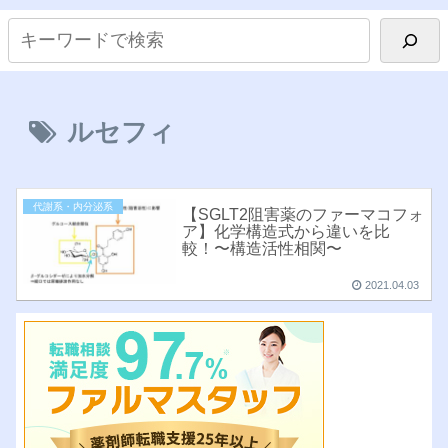
ルセフィ
代謝系・内分泌系
【SGLT2阻害薬のファーマコフォ
ア】化学構造式から違いを比
較！〜構造活性相関〜
2021.04.03