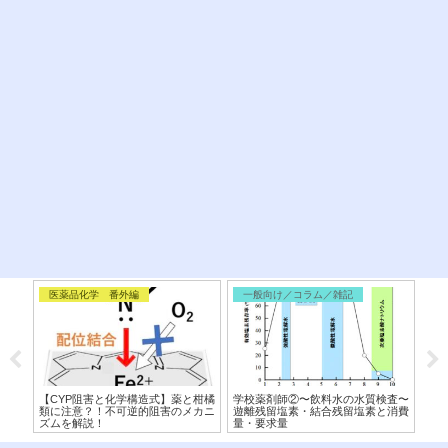
医薬品化学 番外編
一般向け／コラム／雑記
医
学構
【CYP阻害と化学構造式】薬と柑橘
学校薬剤師②〜飲料水の水質検査〜
【ベ
構造
類に注意？！不可逆的阻害のメカニ
遊離残留塩素・結合残留塩素と消費
キ
ズムを解説！
量・要求量
違