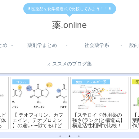
💊医薬品を化学構造式で比較してみよう！！💊
薬.online
とめ
薬剤学まとめ
社会薬学系
一般向
オススメのブログ集
コラム
免疫・アレルギー系
エビ
【 テオフィリン、カフ
【ステロイド外用薬の
【
容体
ェイン、テオブロミン
強さ(ランク)と構造式】
葉
ら
】の違い〜似てるけど
構造活性相関で比較！
作
違う？！化学構造式の
較
読み方〜
ア