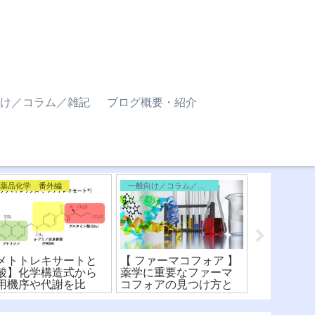
け／コラム／雑記
ブログ概要・紹介
医薬品化学 番外編
一般向け／コラム／雑記
医薬品化学
メトトレキサートと
【 ファーマコフォア 】
【シスプラ
酸】化学構造式から
薬学に重要なファーマ
剤)】化学
用機序や代謝を比
コフォアの見つけ方と
酸化数・配
！〜ファーマコフォ
化学構造式をわかりや
用機序を詳
〜
すく解説！
説！〜(※有