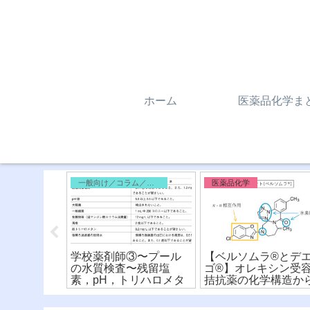
ホーム
医薬品化学ま
外編
一般向け／コラム／雑記
医薬品化学
質(P–gp)
学校薬剤師③〜プール
【ベルソムラ®︎とデ
害薬】化学
の水質検査〜残留塩
ゴ®︎】オレキシン受
相互作用を
素，pH，トリハロメタ
拮抗薬の化学構造か
ン，細菌
違いを比較！