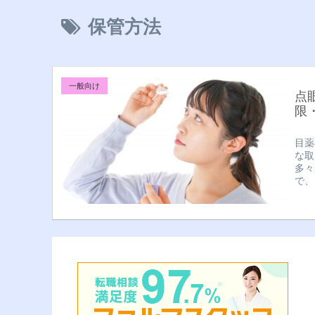
保管方法
一般向け
点
限
目薬
な取
多々
で、