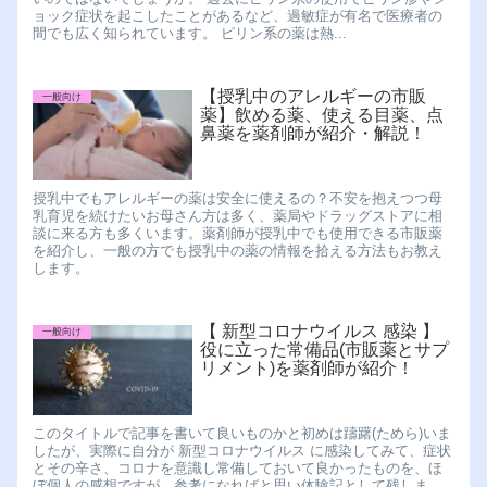
ョック症状を起こしたことがあるなど、過敏症が有名で医療者の
間でも広く知られています。 ピリン系の薬は熱...
【授乳中のアレルギーの市販
一般向け
薬】飲める薬、使える目薬、点
鼻薬を薬剤師が紹介・解説！
授乳中でもアレルギーの薬は安全に使えるの？不安を抱えつつ母
乳育児を続けたいお母さん方は多く、薬局やドラッグストアに相
談に来る方も多くいます。薬剤師が授乳中でも使用できる市販薬
を紹介し、一般の方でも授乳中の薬の情報を拾える方法もお教え
します。
【 新型コロナウイルス 感染 】
一般向け
役に立った常備品(市販薬とサプ
リメント)を薬剤師が紹介！
このタイトルで記事を書いて良いものかと初めは躊躇(ためら)いま
したが、実際に自分が 新型コロナウイルス に感染してみて、症状
とその辛さ、コロナを意識し常備しておいて良かったものを、ほ
ぼ個人の感想ですが、参考になればと思い体験記として残しま...