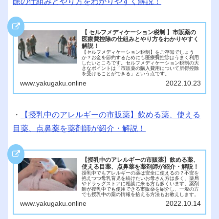
除の仕組みとやり方をわかりやすく解説！
【 セルフメディケーション税制 】市販薬の
医療費控除の仕組みとやり方をわかりやすく
解説！
【セルフメディケーション税制】をご存知でしょう
か？お金を節約するためにも医療費控除はうまく利用
したいところです。セルフメディケーション税制の大
きなポイントは「市販薬の購入費用について所得控除
を受けることができる」という点です。
www.yakugaku.online
2022.10.23
・
【授乳中のアレルギーの市販薬】飲める薬、使える
目薬、点鼻薬を薬剤師が紹介・解説！
【授乳中のアレルギーの市販薬】飲める薬、
使える目薬、点鼻薬を薬剤師が紹介・解説！
授乳中でもアレルギーの薬は安全に使えるの？不安を
抱えつつ母乳育児を続けたいお母さん方は多く、薬局
やドラッグストアに相談に来る方も多くいます。薬剤
師が授乳中でも使用できる市販薬を紹介し、一般の方
でも授乳中の薬の情報を拾える方法もお教えします。
www.yakugaku.online
2022.10.14