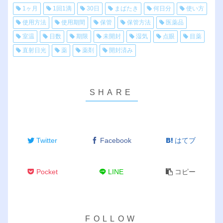
1ヶ月
1回1滴
30日
まばたき
何日分
使い方
使用方法
使用期間
保管
保管方法
医薬品
室温
日数
期限
未開封
湿気
点眼
目薬
直射日光
薬
薬剤
開封済み
Twitter
Facebook
はてブ
Pocket
LINE
コピー