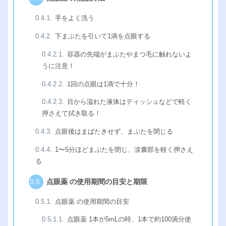
手をよく洗う
下まぶたを引いて1滴を点眼する
容器の先端がまぶたやまつ毛に触れないよ
うに注意！
1回の点眼は1滴で十分！
目から溢れた液体はティッシュなどで軽く
押さえて拭き取る！
点眼後はまばたきせず、まぶたを閉じる
1〜5分ほどまぶたを閉じ、涙囊部を軽く押さえ
る
点眼薬 の使用期間の目安と期限
点眼薬 の使用期間の目安
点眼薬 1本が5mLの時、1本で約100滴分使