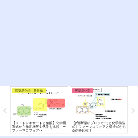
医薬品化学 番外編
医薬品化学
代
ク)
【メトトレキサートと葉酸】化学構
【β遮断薬(βブロッカー)と化学構造
【D
！
造式から作用機序や代謝を比較！〜
式】ファーマコフォアと構造式から
マ
ファーマコフォア〜
薬剤を比較！
分