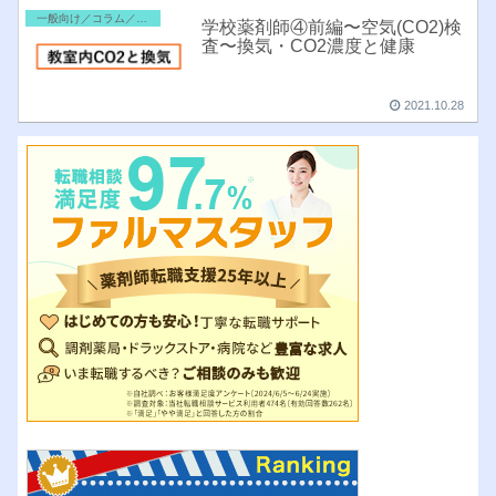
一般向け／コラム／雑記
学校薬剤師④前編〜空気(CO2)検
査〜換気・CO2濃度と健康
2021.10.28