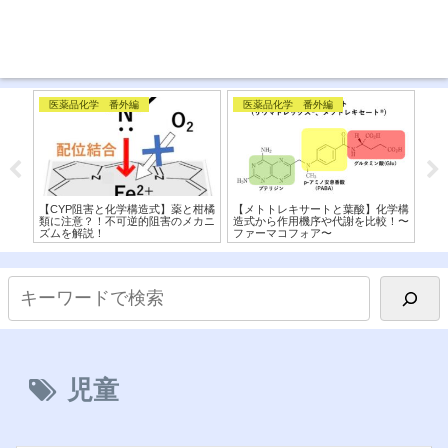
医薬品化学 番外編
医薬品化学 番外編
代
ク)
【CYP阻害と化学構造式】薬と柑橘
【メトトレキサートと葉酸】化学構
【D
！
類に注意？！不可逆的阻害のメカニ
造式から作用機序や代謝を比較！〜
マ
ズムを解説！
ファーマコフォア〜
分
児童