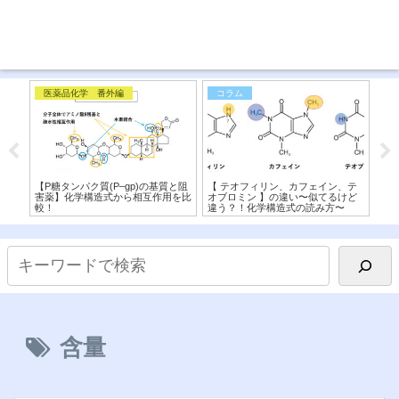
医薬品化学 番外編
コラム
免
】交
【P糖タンパク質(P–gp)の基質と阻
【 テオフィリン、カフェイン、テ
【ス
造式
害薬】化学構造式から相互作用を比
オブロミン 】の違い〜似てるけど
と
較！
違う？！化学構造式の読み方〜
含量