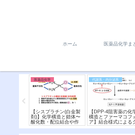
ホーム
医薬品化学ま
一般向け／コラム／雑記
医薬品化学
代謝系・内分泌系
②〜飲料水
【シスプラチン(白金製
【DPP-4阻害薬の化
〜遊離残留
剤)】化学構造と錯体〜
構造とファーマコフ
残留塩素と
酸化数・配位結合や作
ア】結合様式による
求量
用機序を詳しく解
ラス分けと比較！
説！〜(※有料)