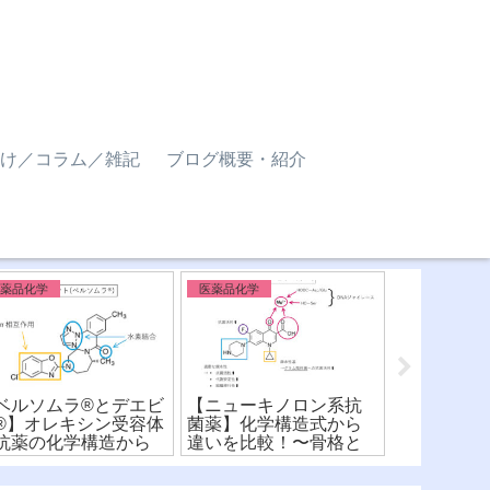
け／コラム／雑記
ブログ概要・紹介
医薬品化学
医薬品化学
医薬品化学 
ベルソムラ®︎とデエビ
【ニューキノロン系抗
【CYP阻
®︎】オレキシン受容体
菌薬】化学構造式から
式】薬と柑
抗薬の化学構造から
違いを比較！〜骨格と
意？！不可
いを比較！
構造活性相関〜
メカニズム