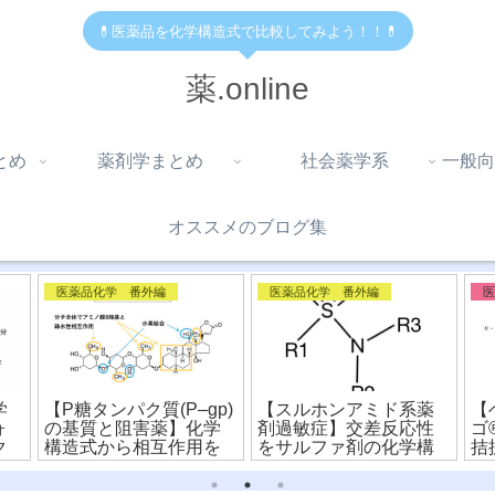
💊医薬品を化学構造式で比較してみよう！！💊
薬.online
とめ
薬剤学まとめ
社会薬学系
一般向
オススメのブログ集
医薬品化学 番外編
医薬品化学 番外編
学
【P糖タンパク質(P–gp)
【スルホンアミド系薬
【
ォ
の基質と阻害薬】化学
剤過敏症】交差反応性
ゴ
ク
構造式から相互作用を
をサルファ剤の化学構
拮
比較！
造式から比較！
違