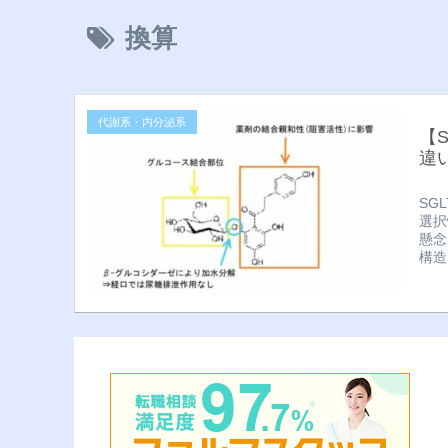
換算
代謝系・内分泌系
【
違
SG
選択
懸念
構造