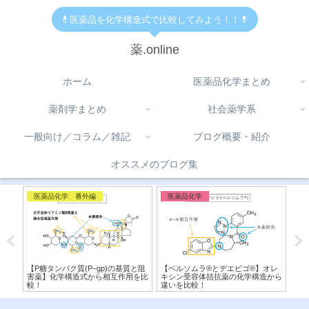
💊医薬品を化学構造式で比較してみよう！！💊
薬.online
ホーム
医薬品化学まとめ
薬剤学まとめ
社会薬学系
一般向け／コラム／雑記
ブログ概要・紹介
オススメのブログ集
医薬品化学 番外編
医薬品化学
医
と柑橘
【P糖タンパク質(P–gp)の基質と阻
【ベルソムラ®︎とデエビゴ®︎】オレ
【ボ
カニ
害薬】化学構造式から相互作用を比
キシン受容体拮抗薬の化学構造から
来P
較！
違いを比較！
造