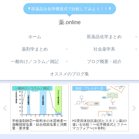
💊医薬品を化学構造式で比較してみよう！！💊
薬.online
ホーム
医薬品化学まとめ
薬剤学まとめ
社会薬学系
一般向け／コラム／雑記
ブログ概要・紹介
オススメのブログ集
一般向け／コラム／雑記
免疫・アレルギー系
医
と化
学校薬剤師②〜飲料水の水質検査〜
H1受容体拮抗薬(抗ヒスタミン薬)の
【β
式か
遊離残留塩素・結合残留塩素と消費
違いを比較！〜化学構造式とファー
式
量・要求量
マコフォア〜(※有料)
薬