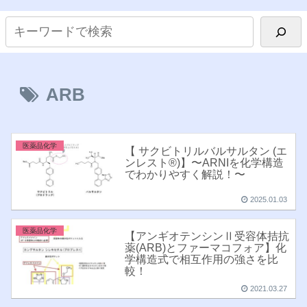
ARB
医薬品化学
【 サクビトリルバルサルタン (エ
ンレスト®︎)】〜ARNIを化学構造
でわかりやすく解説！〜
2025.01.03
医薬品化学
【アンギオテンシンⅡ受容体拮抗
薬(ARB)とファーマコフォア】化
学構造式で相互作用の強さを比
較！
2021.03.27