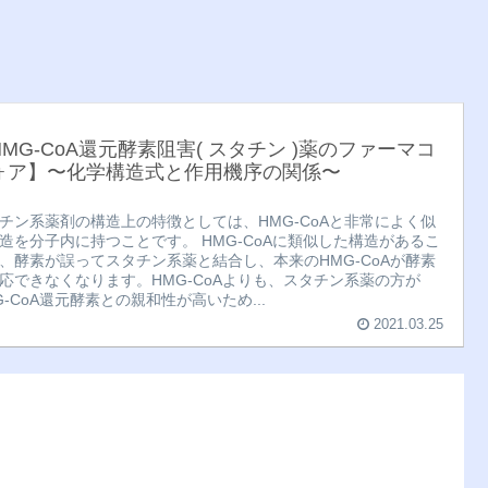
HMG-CoA還元酵素阻害( スタチン )薬のファーマコ
ォア】〜化学構造式と作用機序の関係〜
チン系薬剤の構造上の特徴としては、HMG-CoAと非常によく似
造を分子内に持つことです。 HMG-CoAに類似した構造があるこ
、酵素が誤ってスタチン系薬と結合し、本来のHMG-CoAが酵素
応できなくなります。HMG-CoAよりも、スタチン系薬の方が
G-CoA還元酵素との親和性が高いため...
2021.03.25