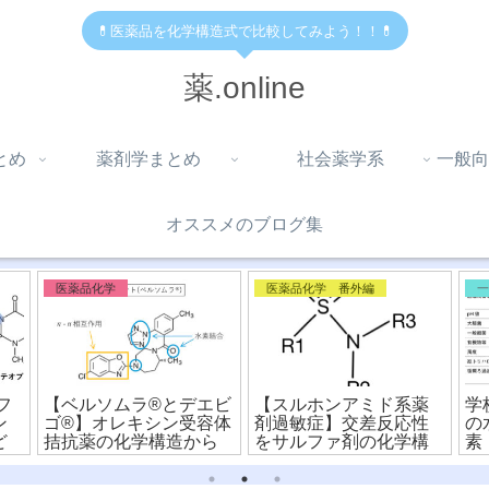
💊医薬品を化学構造式で比較してみよう！！💊
薬.online
とめ
薬剤学まとめ
社会薬学系
一般向
オススメのブログ集
医薬品化学
医薬品化学 番外編
フ
【ベルソムラ®︎とデエビ
【スルホンアミド系薬
学
ン
ゴ®︎】オレキシン受容体
剤過敏症】交差反応性
の
ど
拮抗薬の化学構造から
をサルファ剤の化学構
素
の
違いを比較！
造式から比較！
ン