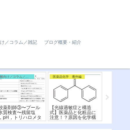
け／コラム／雑記
ブログ概要・紹介
一般向け／コラム／雑記
医薬品化学 番外編
医薬品化学
校薬剤師③〜プール
【光線過敏症と構造
【ニューキ
水質検査〜残留塩
式】医薬品と化粧品に
菌薬】化学
，pH，トリハロメタ
注意！？原因を化学構
違いを比較
，細菌
造式から解説！
構造活性相