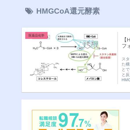
HMGCoA還元酵素
医薬品化学
【
フ
スタ
た構
とで
と反
HM