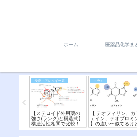
ホーム
医薬品化学ま
一般向け／コラム／雑記
免疫・アレルギー系
コラム
②〜飲料水
【ステロイド外用薬の
【 テオフィリン、カ
〜遊離残留
強さ(ランク)と構造式】
ェイン、テオブロミ
残留塩素と
構造活性相関で比較！
】の違い〜似てるけ
求量
違う？！化学構造式
読み方〜