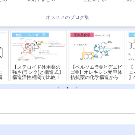
オススメのブログ集
免疫・アレルギー系
医薬品化学
【ステロイド外用薬の
【ベルソムラ®︎とデエビ
【
に
強さ(ランク)と構造式】
ゴ®︎】オレキシン受容体
ェ
構
構造活性相関で比較！
拮抗薬の化学構造から
】
違いを比較！
違
読