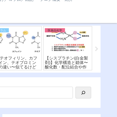
コラム
医薬品化学
医薬品化学 
 テオフィリン、カフ
【シスプラチン(白金製
【メトトレ
イン、テオブロミン
剤)】化学構造と錯体〜
葉酸】化学
の違い〜似てるけど
酸化数・配位結合や作
作用機序や
う？！化学構造式の
用機序を詳しく解
較！〜ファ
み方〜
説！〜(※有料)
ア〜