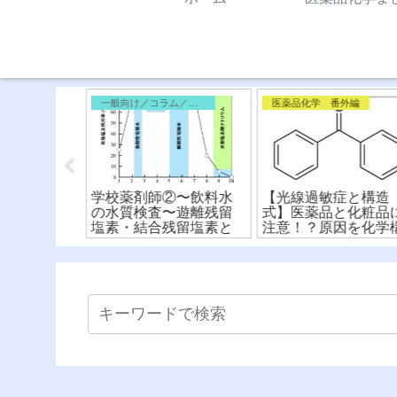
一般向け／コラム／雑記
医薬品化学 番外編
ノロン系抗
学校薬剤師②〜飲料水
【光線過敏症と構造
構造式から
の水質検査〜遊離残留
式】医薬品と化粧品
！〜骨格と
塩素・結合残留塩素と
注意！？原因を化学
関〜
消費量・要求量
造式から解説！