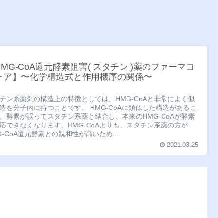
HMG-CoA還元酵素阻害( スタチン )薬のファーマコ
ォア】〜化学構造式と作用機序の関係〜
チン系薬剤の構造上の特徴としては、HMG-CoAと非常によく似
造を分子内に持つことです。 HMG-CoAに類似した構造があるこ
、酵素が誤ってスタチン系薬と結合し、本来のHMG-CoAが酵素
応できなくなります。HMG-CoAよりも、スタチン系薬の方が
G-CoA還元酵素との親和性が高いため...
2021.03.25