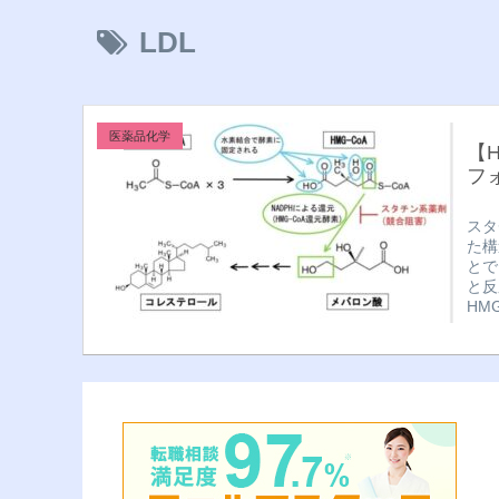
LDL
医薬品化学
【
フ
スタ
た構
とで
と反
HM