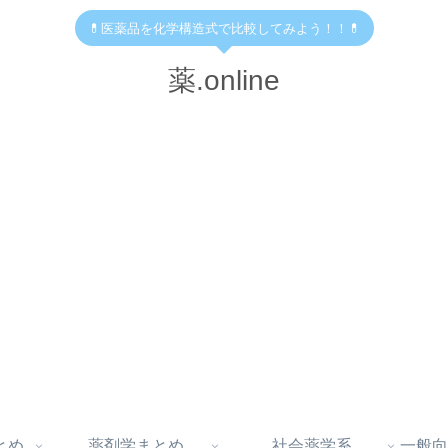
💊医薬品を化学構造式で比較してみよう！！💊
薬.online
とめ
薬剤学まとめ
社会薬学系
一般向