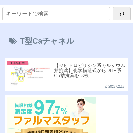
T型Caチャネル
医薬品化学
【ジヒドロピリジン系カルシウム
拮抗薬】化学構造式からDHP系
Ca拮抗薬を比較！
2022.02.12