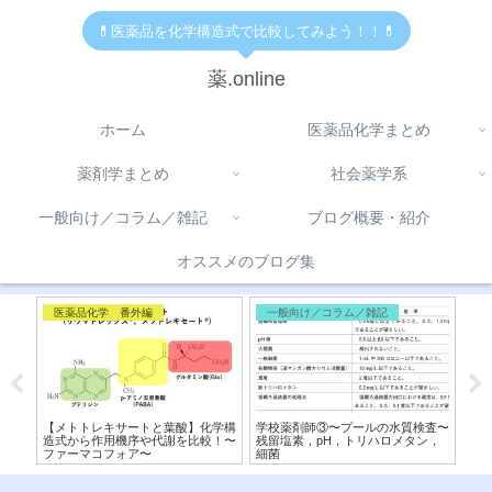
💊医薬品を化学構造式で比較してみよう！！💊
薬.online
ホーム
医薬品化学まとめ
薬剤学まとめ
社会薬学系
一般向け／コラム／雑記
ブログ概要・紹介
オススメのブログ集
医薬品化学 番外編
一般向け／コラム／雑記
代
】交
【メトトレキサートと葉酸】化学構
学校薬剤師③〜プールの水質検査〜
【D
造式
造式から作用機序や代謝を比較！〜
残留塩素，pH，トリハロメタン，
マ
ファーマコフォア〜
細菌
分