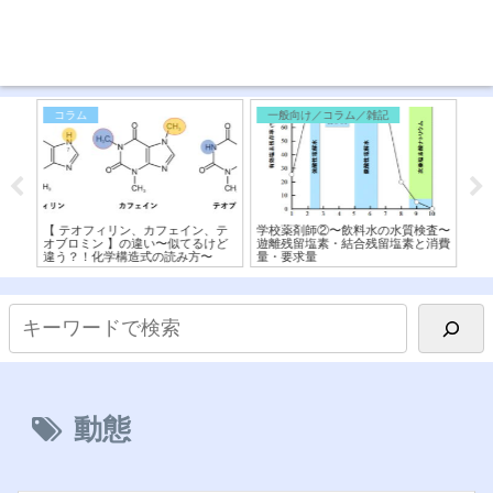
コラム
一般向け／コラム／雑記
免
ファー
【 テオフィリン、カフェイン、テ
学校薬剤師②〜飲料水の水質検査〜
【ス
ラス
オブロミン 】の違い〜似てるけど
遊離残留塩素・結合残留塩素と消費
と
違う？！化学構造式の読み方〜
量・要求量
動態