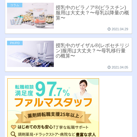
コラム
授乳中のビラノア®︎(ビラスチン)
服用は大丈夫？〜母乳以降量の概
算〜
2021.04.29
PK/PD
授乳中のザイザル®︎(レボセチリジ
ン)服用は大丈夫？〜母乳移行量
の概算〜
2021.04.05