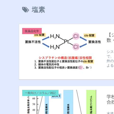
塩素
医薬品化学
【
数
シス
で、
外の
よる
一般向け／コラム／雑記
学
合
水道