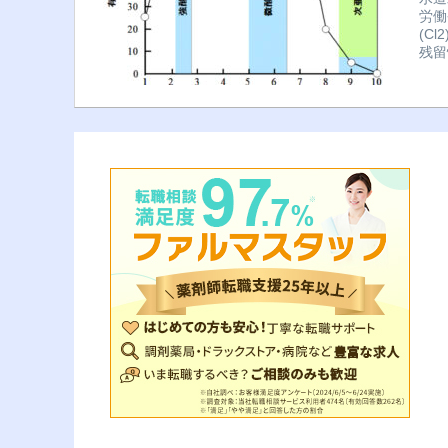
労働
(C
残留