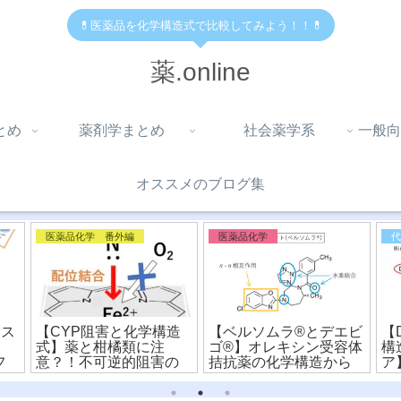
💊医薬品を化学構造式で比較してみよう！！💊
薬.online
とめ
薬剤学まとめ
社会薬学系
一般向
オススメのブログ集
医薬品化学 番外編
医薬品化学
ヒス
【CYP阻害と化学構造
【ベルソムラ®︎とデエビ
【
式】薬と柑橘類に注
ゴ®︎】オレキシン受容体
構
フ
意？！不可逆的阻害の
拮抗薬の化学構造から
ア
有
メカニズムを解説！
違いを比較！
ラ