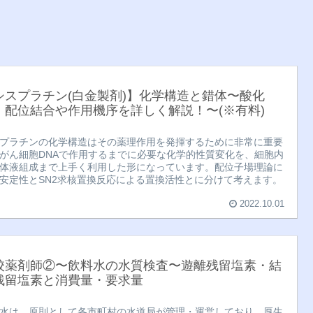
シスプラチン(白金製剤)】化学構造と錯体〜酸化
・配位結合や作用機序を詳しく解説！〜(※有料)
プラチンの化学構造はその薬理作用を発揮するために非常に重要
がん細胞DNAで作用するまでに必要な化学的性質変化を、細胞内
体液組成まで上手く利用した形になっています。配位子場理論に
安定性とSN2求核置換反応による置換活性とに分けて考えます。
2022.10.01
校薬剤師②〜飲料水の水質検査〜遊離残留塩素・結
残留塩素と消費量・要求量
水は、原則として各市町村の水道局が管理・運営しており、厚生