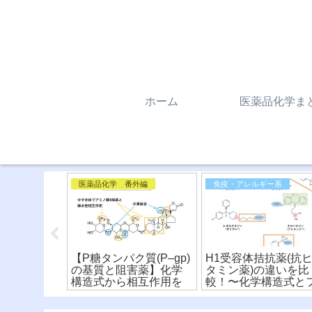
ホーム
医薬品化学ま
外編
医薬品化学 番外編
免疫・アレルギー系
キサートと
【P糖タンパク質(P–gp)
H1受容体拮抗薬(抗
構造式から
の基質と阻害薬】化学
タミン薬)の違いを比
代謝を比
構造式から相互作用を
較！〜化学構造式と
ーマコフォ
比較！
ァーマコフォア〜(※
料)