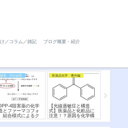
け／コラム／雑記
ブログ概要・紹介
代謝系・内分泌系
医薬品化学 番外編
DPP-4阻害薬の化学
【光線過敏症と構造
学校薬剤師
造とファーマコフォ
式】医薬品と化粧品に
の水質検査
】結合様式によるク
注意！？原因を化学構
塩素・結合
ス分けと比較！
造式から解説！
消費量・要