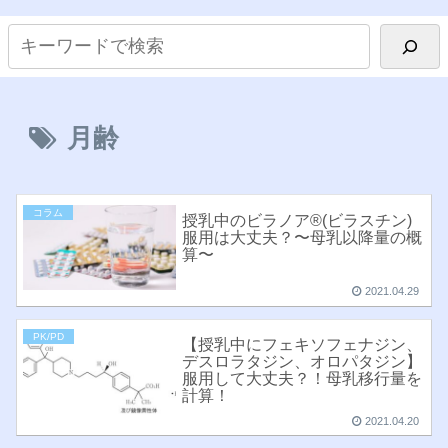
月齢
コラム
授乳中のビラノア®︎(ビラスチン)
服用は大丈夫？〜母乳以降量の概
算〜
2021.04.29
PK/PD
【授乳中にフェキソフェナジン、
デスロラタジン、オロパタジン】
服用して大丈夫？！母乳移行量を
計算！
2021.04.20