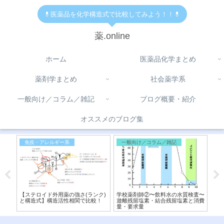
💊医薬品を化学構造式で比較してみよう！！💊
薬.online
ホーム
医薬品化学まとめ
薬剤学まとめ
社会薬学系
一般向け／コラム／雑記
ブログ概要・紹介
オススメのブログ集
免疫・アレルギー系
一般向け／コラム／雑記
医
と阻
【ステロイド外用薬の強さ(ランク)
学校薬剤師②〜飲料水の水質検査〜
【ベ
を比
と構造式】構造活性相関で比較！
遊離残留塩素・結合残留塩素と消費
キ
量・要求量
違