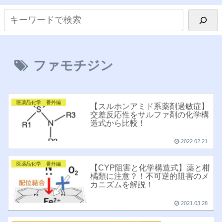
ファモチジン
医薬品化学 番外編
【スルホンアミド系薬剤過敏症】
交差反応性をサルファ剤の化学構
造式から比較！
2022.02.21
医薬品化学 番外編
【CYP阻害と化学構造式】薬と柑
橘類に注意？！不可逆的阻害のメ
カニズムを解説！
2021.03.28