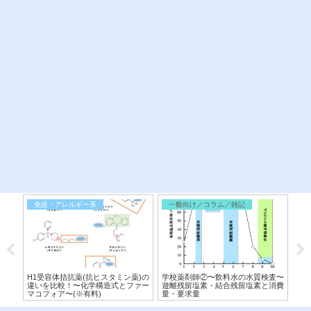
免疫・アレルギー系
一般向け／コラム／雑記
医
構造
H1受容体拮抗薬(抗ヒスタミン薬)の
学校薬剤師②〜飲料水の水質検査〜
【シ
から
違いを比較！〜化学構造式とファー
遊離残留塩素・結合残留塩素と消費
造
マコフォア〜(※有料)
量・要求量
機序