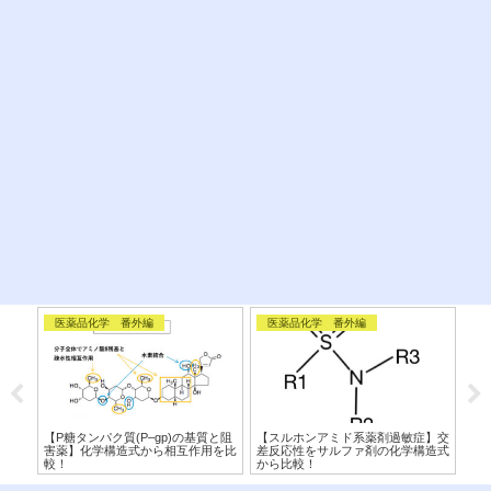
医薬品化学 番外編
医薬品化学 番外編
コ
学構
【P糖タンパク質(P–gp)の基質と阻
【スルホンアミド系薬剤過敏症】交
授乳
構造
害薬】化学構造式から相互作用を比
差反応性をサルファ剤の化学構造式
用
較！
から比較！