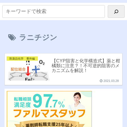
ラニチジン
医薬品化学 番外編
【CYP阻害と化学構造式】薬と柑
橘類に注意？！不可逆的阻害のメ
カニズムを解説！
2021.03.28