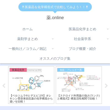
💊医薬品を化学構造式で比較してみよう！！💊
薬.online
ホーム
医薬品化学まとめ
薬剤学まとめ
社会薬学系
一般向け／コラム／雑記
ブログ概要・紹介
オススメのブログ集
医薬品化学
免疫・アレルギー系
医
薬)の
【ベルソムラ®︎とデエビゴ®︎】オレ
【ステロイド外用薬の強さ(ランク)
【シ
ァー
キシン受容体拮抗薬の化学構造から
と構造式】構造活性相関で比較！
造
違いを比較！
機序