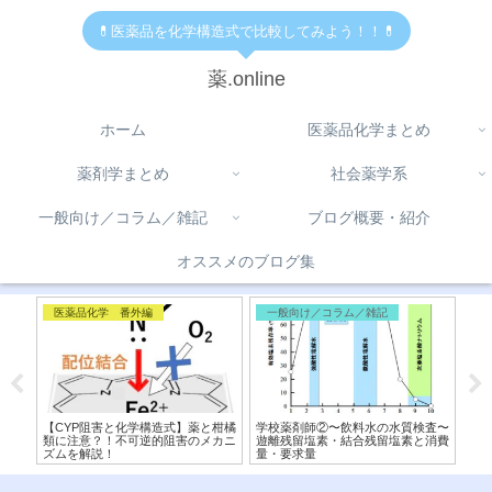
💊医薬品を化学構造式で比較してみよう！！💊
薬.online
ホーム
医薬品化学まとめ
薬剤学まとめ
社会薬学系
一般向け／コラム／雑記
ブログ概要・紹介
オススメのブログ集
医薬品化学 番外編
一般向け／コラム／雑記
免
オレ
【CYP阻害と化学構造式】薬と柑橘
学校薬剤師②〜飲料水の水質検査〜
【ス
から
類に注意？！不可逆的阻害のメカニ
遊離残留塩素・結合残留塩素と消費
と
ズムを解説！
量・要求量