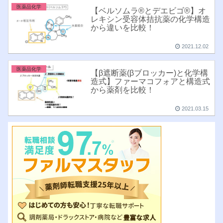
医薬品化学
【ベルソムラ®︎とデエビゴ®︎】オ
レキシン受容体拮抗薬の化学構造
から違いを比較！
2021.12.02
医薬品化学
【β遮断薬(βブロッカー)と化学構
造式】ファーマコフォアと構造式
から薬剤を比較！
2021.03.15