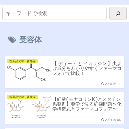
受容体
医薬品化学 番外編
【 ディート と イカリジン 】虫よ
け成分をわかりやすくファーマコ
フォアで比較！
2025.08.11
医薬品化学 番外編
【紅麹( モナコリンK )とスタチン
系薬剤】薬学で見る紅麹問題〜化
学構造式とファーマコフォア〜
2024.07.06