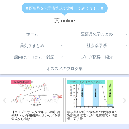
💊医薬品を化学構造式で比較してみよう！！💊
薬.online
ホーム
医薬品化学まとめ
薬剤学まとめ
社会薬学系
一般向け／コラム／雑記
ブログ概要・紹介
オススメのブログ集
医薬品化学
一般向け／コラム／雑記
コ
と柑橘
【ボノプラザン(タケキャブ®︎)】従
学校薬剤師②〜飲料水の水質検査〜
【 
カニ
来PPIとの作用機序の違いなどを構
遊離残留塩素・結合残留塩素と消費
オブ
造式から比較！
量・要求量
違