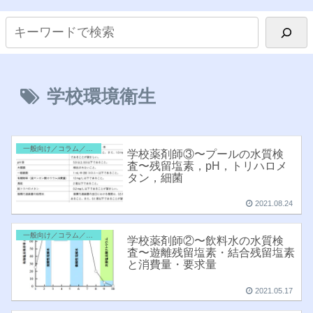
学校環境衛生
一般向け／コラム／雑記
学校薬剤師③〜プールの水質検
査〜残留塩素，pH，トリハロメ
タン，細菌
2021.08.24
一般向け／コラム／雑記
学校薬剤師②〜飲料水の水質検
査〜遊離残留塩素・結合残留塩素
と消費量・要求量
2021.05.17