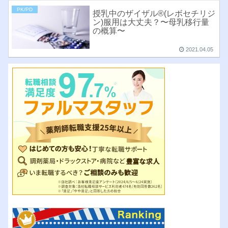
PK/PD
授乳中のザイザル®︎(レボセチリジ
ン)服用は大丈夫？〜母乳移行量
の概算〜
2021.04.05