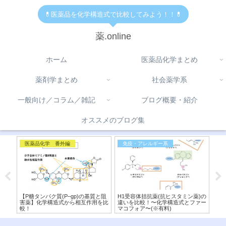
💊医薬品を化学構造式で比較してみよう！！💊
薬.online
ホーム
医薬品化学まとめ
薬剤学まとめ
社会薬学系
一般向け／コラム／雑記
ブログ概要・紹介
オススメのブログ集
医薬品化学 番外編
免疫・アレルギー系
コ
学構
【P糖タンパク質(P–gp)の基質と阻
H1受容体拮抗薬(抗ヒスタミン薬)の
【 
作用
害薬】化学構造式から相互作用を比
違いを比較！〜化学構造式とファー
オブ
較！
マコフォア〜(※有料)
違