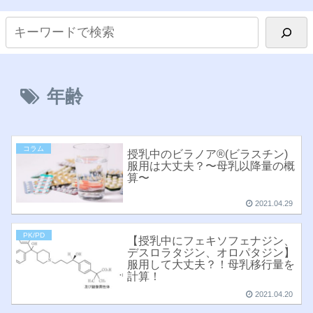
年齢
コラム
授乳中のビラノア®︎(ビラスチン)
服用は大丈夫？〜母乳以降量の概
算〜
2021.04.29
PK/PD
【授乳中にフェキソフェナジン、
デスロラタジン、オロパタジン】
服用して大丈夫？！母乳移行量を
計算！
2021.04.20