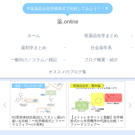
💊医薬品を化学構造式で比較してみよう！！💊
薬.online
ホーム
医薬品化学まとめ
薬剤学まとめ
社会薬学系
一般向け／コラム／雑記
ブログ概要・紹介
オススメのブログ集
免疫・アレルギー系
医薬品化学 番外編
医
と柑橘
H1受容体拮抗薬(抗ヒスタミン薬)の
【メトトレキサートと葉酸】化学構
【P
カニ
違いを比較！〜化学構造式とファー
造式から作用機序や代謝を比較！〜
害
マコフォア〜(※有料)
ファーマコフォア〜
較