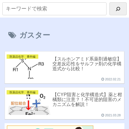
ガスター
医薬品化学 番外編
【スルホンアミド系薬剤過敏症】
交差反応性をサルファ剤の化学構
造式から比較！
2022.02.21
医薬品化学 番外編
【CYP阻害と化学構造式】薬と柑
橘類に注意？！不可逆的阻害のメ
カニズムを解説！
2021.03.28