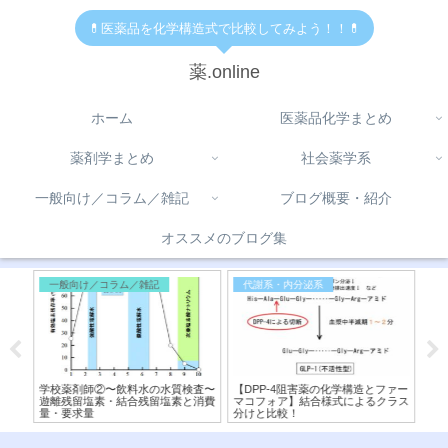
💊医薬品を化学構造式で比較してみよう！！💊
薬.online
ホーム
医薬品化学まとめ
薬剤学まとめ
社会薬学系
一般向け／コラム／雑記
ブログ概要・紹介
オススメのブログ集
一般向け／コラム／雑記
代謝系・内分泌系
医
査〜
学校薬剤師②〜飲料水の水質検査〜
【DPP-4阻害薬の化学構造とファー
【
ン，
遊離残留塩素・結合残留塩素と消費
マコフォア】結合様式によるクラス
造
量・要求量
分けと比較！
フ