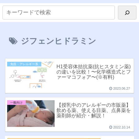
ジフェンヒドラミン
免疫・アレルギー系
H1受容体拮抗薬(抗ヒスタミン薬)
の違いを比較！〜化学構造式とフ
ァーマコフォア〜(※有料)
2023.06.27
一般向け
【授乳中のアレルギーの市販薬】
飲める薬、使える目薬、点鼻薬を
薬剤師が紹介・解説！
2022.10.14