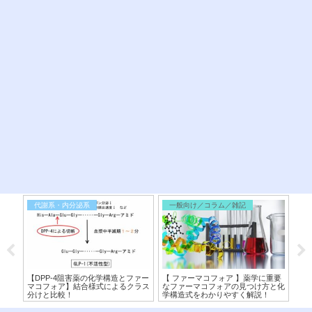
代謝系・内分泌系
一般向け／コラム／雑記
医
構造
【DPP-4阻害薬の化学構造とファー
【 ファーマコフォア 】薬学に重要
【C
から
マコフォア】結合様式によるクラス
なファーマコフォアの見つけ方と化
類
分けと比較！
学構造式をわかりやすく解説！
ズ