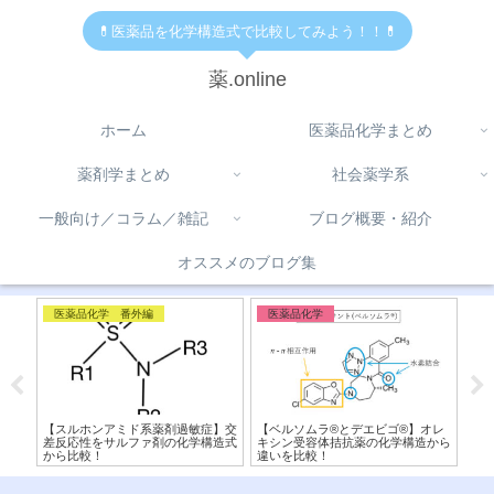
💊医薬品を化学構造式で比較してみよう！！💊
薬.online
ホーム
医薬品化学まとめ
薬剤学まとめ
社会薬学系
一般向け／コラム／雑記
ブログ概要・紹介
オススメのブログ集
医薬品化学 番外編
医薬品化学
医
と柑橘
【スルホンアミド系薬剤過敏症】交
【ベルソムラ®︎とデエビゴ®︎】オレ
【
カニ
差反応性をサルファ剤の化学構造式
キシン受容体拮抗薬の化学構造から
造
から比較！
違いを比較！
活