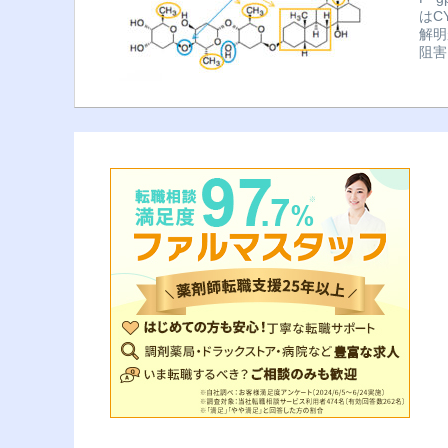
はC
解明
阻害