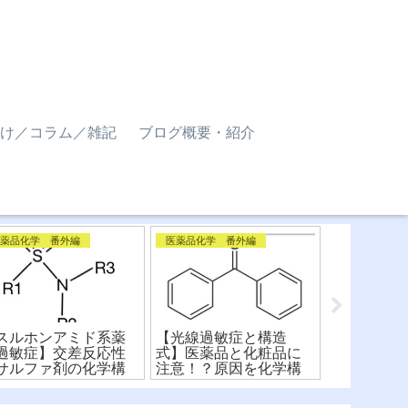
け／コラム／雑記
ブログ概要・紹介
医薬品化学 番外編
医薬品化学 番外編
スルホンアミド系薬
【光線過敏症と構造
【 ファー
過敏症】交差反応性
式】医薬品と化粧品に
薬学に重要
サルファ剤の化学構
注意！？原因を化学構
コフォアの
式から比較！
造式から解説！
化学構造式
すく解説！