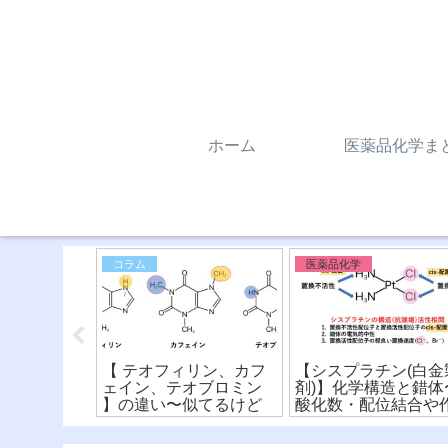
ホーム
医薬品化学ま
ー系
コラム
医薬品化学
抗薬(抗ヒス
【 テオフィリン、カフ
【シスプラチン(白金
違いを比
ェイン、テオブロミン
剤)】化学構造と錯体
構造式とフ
】の違い〜似てるけど
酸化数・配位結合や
ア〜(※有
違う？！化学構造式の
用機序を詳しく解
読み方〜
説！〜(※有料)