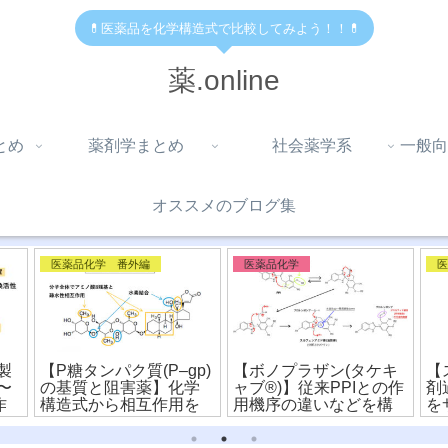
💊医薬品を化学構造式で比較してみよう！！💊
薬.online
とめ
薬剤学まとめ
社会薬学系
一般向
オススメのブログ集
医薬品化学 番外編
医薬品化学
製
【P糖タンパク質(P–gp)
【ボノプラザン(タケキ
【
〜
の基質と阻害薬】化学
ャブ®︎)】従来PPIとの作
剤
作
構造式から相互作用を
用機序の違いなどを構
を
比較！
造式から比較！
造