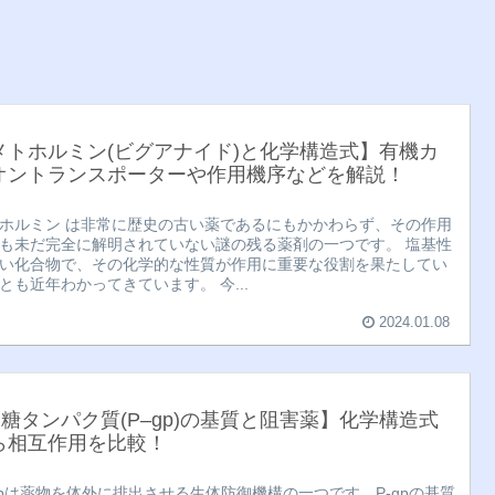
メトホルミン(ビグアナイド)と化学構造式】有機カ
オントランスポーターや作用機序などを解説！
ホルミン は非常に歴史の古い薬であるにもかかわらず、その作用
も未だ完全に解明されていない謎の残る薬剤の一つです。 塩基性
い化合物で、その化学的な性質が作用に重要な役割を果たしてい
とも近年わかってきています。 今...
2024.01.08
P糖タンパク質(P–gp)の基質と阻害薬】化学構造式
ら相互作用を比較！
gpは薬物を体外に排出させる生体防御機構の一つです。P-gpの基質