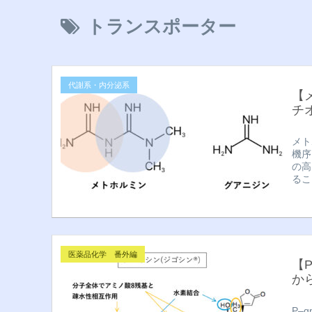
トランスポーター
代謝系・内分泌系
【
チ
メト
機序
の高
るこ
医薬品化学 番外編
【
か
P–