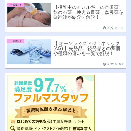
一般向け
【授乳中のアレルギーの市販薬】
飲める薬、使える目薬、点鼻薬を
薬剤師が紹介・解説！
2022.10.14
一般向け
【 オーソライズドジェネリック
(AG) 】先発品、後発品との薬価
や種類の違いを一覧で解説！
2022.10.08