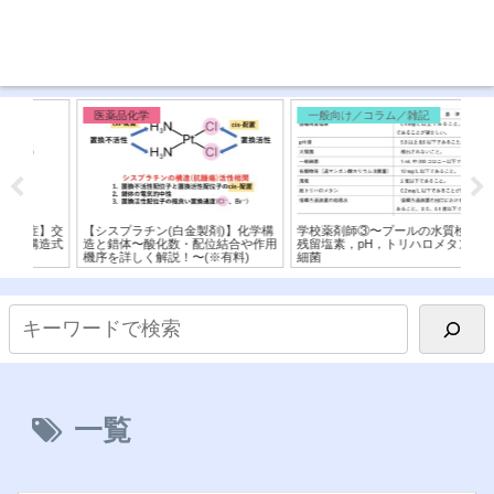
医薬品化学
一般向け／コラム／雑記
医
】交
【シスプラチン(白金製剤)】化学構
学校薬剤師③〜プールの水質検査〜
【ボ
造式
造と錯体〜酸化数・配位結合や作用
残留塩素，pH，トリハロメタン，
来P
機序を詳しく解説！〜(※有料)
細菌
造
一覧