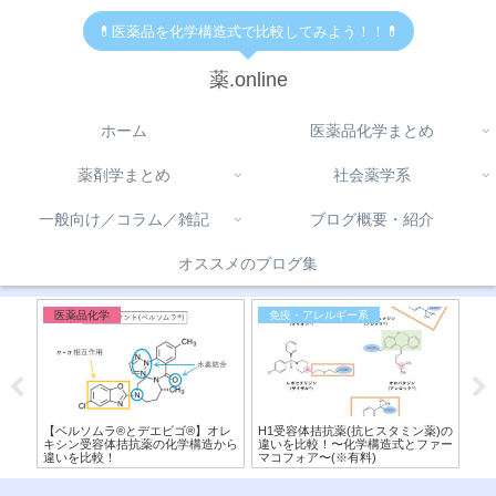
💊医薬品を化学構造式で比較してみよう！！💊
薬.online
ホーム
医薬品化学まとめ
薬剤学まとめ
社会薬学系
一般向け／コラム／雑記
ブログ概要・紹介
オススメのブログ集
医薬品化学
免疫・アレルギー系
医
と阻
【ベルソムラ®︎とデエビゴ®︎】オレ
H1受容体拮抗薬(抗ヒスタミン薬)の
【ボ
を比
キシン受容体拮抗薬の化学構造から
違いを比較！〜化学構造式とファー
来P
違いを比較！
マコフォア〜(※有料)
造