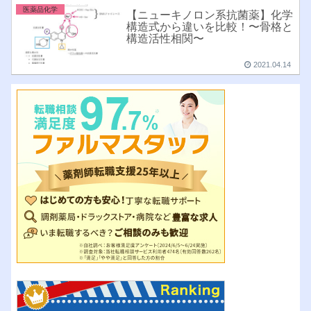
医薬品化学
【ニューキノロン系抗菌薬】化学
構造式から違いを比較！〜骨格と
構造活性相関〜
2021.04.14