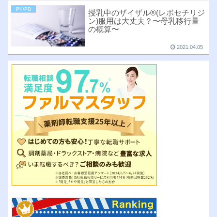
PK/PD
授乳中のザイザル®︎(レボセチリジ
ン)服用は大丈夫？〜母乳移行量
の概算〜
2021.04.05