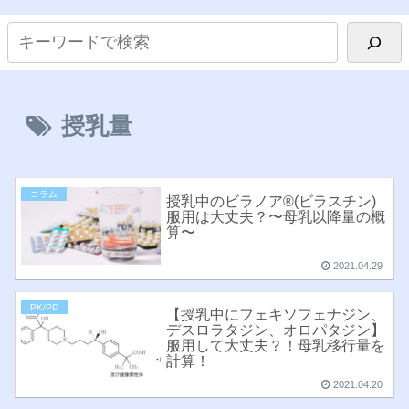
授乳量
コラム
授乳中のビラノア®︎(ビラスチン)
服用は大丈夫？〜母乳以降量の概
算〜
2021.04.29
PK/PD
【授乳中にフェキソフェナジン、
デスロラタジン、オロパタジン】
服用して大丈夫？！母乳移行量を
計算！
2021.04.20