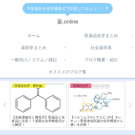
💊医薬品を化学構造式で比較してみよう！！💊
薬.online
ホーム
医薬品化学まとめ
薬剤学まとめ
社会薬学系
一般向け／コラム／雑記
ブログ概要・紹介
オススメのブログ集
医薬品化学 番外編
医薬品化学
医
ク)
【光線過敏症と構造式】医薬品と化
【ベルソムラ®︎とデエビゴ®︎】オレ
【ボ
！
粧品に注意！？原因を化学構造式か
キシン受容体拮抗薬の化学構造から
来P
ら解説！
違いを比較！
造