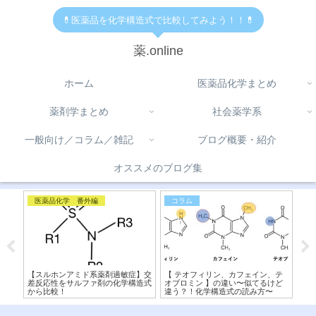
💊医薬品を化学構造式で比較してみよう！！💊
薬.online
ホーム
医薬品化学まとめ
薬剤学まとめ
社会薬学系
一般向け／コラム／雑記
ブログ概要・紹介
オススメのブログ集
医薬品化学 番外編
コラム
医
ファー
【スルホンアミド系薬剤過敏症】交
【 テオフィリン、カフェイン、テ
【
ラス
差反応性をサルファ剤の化学構造式
オブロミン 】の違い〜似てるけど
粧
から比較！
違う？！化学構造式の読み方〜
ら