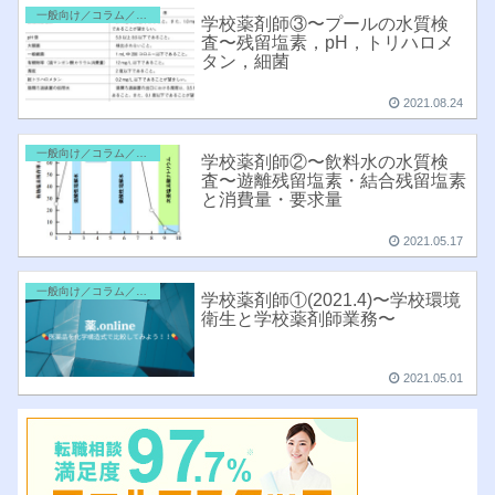
一般向け／コラム／雑記
学校薬剤師③〜プールの水質検
査〜残留塩素，pH，トリハロメ
タン，細菌
2021.08.24
一般向け／コラム／雑記
学校薬剤師②〜飲料水の水質検
査〜遊離残留塩素・結合残留塩素
と消費量・要求量
2021.05.17
一般向け／コラム／雑記
学校薬剤師①(2021.4)〜学校環境
衛生と学校薬剤師業務〜
2021.05.01