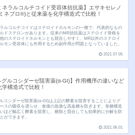
ミネラルコルチコイド受容体拮抗薬】エサキセレノ
(ミネブロ®︎)と従来薬を化学構造式で比較！
ラルコルチコイドはステロイドホルモンの一種で、代表的なもの
ルドステロンがあります。従来のMR拮抗薬はステロイド骨格を
他のステロイドホルモンとも競合しやすく、MR以外のステロイ
ルモン受容体にも作用するため副作用が問題となっていました。
2021.07.05
α-グルコシダーゼ阻害薬(α-GI)】作用機序の違いなど
化学構造式で比較！
グルコシダーゼ阻害薬(α-GI)は上記の酵素を阻害することによりグ
ースの吸収を遅らせ、食後の急激な高血糖を防ぎます。単糖構造
いほど幅広く酵素を阻害し、糖類と競合しても効果的に分解を防
とができます。
2021.06.01