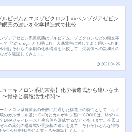
ゾルピデムとエスゾピクロン】非ベンゾジアゼピン
睡眠薬の違いを化学構造式で比較！
ンゾジアゼピン系睡眠薬はゾルピデム、ゾピクロンなどの頭文字
って『“Z“-drug』とも呼ばれ、入眠障害に対してよく用いられま
今回はそれらの薬剤の化学構造を比較して，受容体への親和性の
などを確認してみます。
2021.04.26
ニューキノロン系抗菌薬】化学構造式から違いを比
！〜骨格と構造活性相関〜
ーキノロン系抗菌薬の全般に共通した構造上の特性として，キノ
環のカルボニル基(ーC=O)とカルボキシ基(ーCOOH)は、Mg2+を
てDNAジャイレースと複合体を形成するなどがあります。今回は
ぞれの薬剤の構造式や置換基の違いを見て、それぞれどんな特徴
菌活性や組織移行性)を有するか確認してみます。