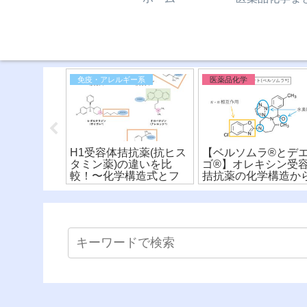
免疫・アレルギー系
医薬品化学
リン、カフ
H1受容体拮抗薬(抗ヒス
【ベルソムラ®︎とデ
オブロミン
タミン薬)の違いを比
ゴ®︎】オレキシン受
似てるけど
較！〜化学構造式とフ
拮抗薬の化学構造か
学構造式の
ァーマコフォア〜(※有
違いを比較！
料)