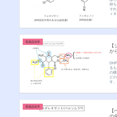
持ち
それ
ィネ
医薬品化学
【
か
DH
るも
の構
どの
す。
医薬品化学
【
の