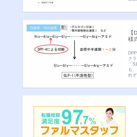
代謝系・内分泌系
【
様
DP
クラ
「S
も、
れぞ