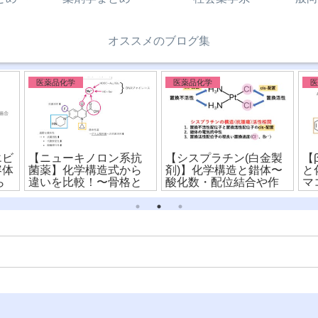
オススメのブログ集
医薬品化学
医薬品化学
エビ
【ニューキノロン系抗
【シスプラチン(白金製
【
容体
菌薬】化学構造式から
剤)】化学構造と錯体〜
と
ら
違いを比較！〜骨格と
酸化数・配位結合や作
マ
構造活性相関〜
用機序を詳しく解
ら
説！〜(※有料)