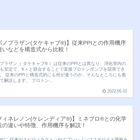
ボノプラザン(タケキャブ®︎)】従来PPIとの作用機序
違いなどを構造式から比較！
プラザン（ タケキャブ®︎ ）は従来のPPIとは異なり、消化管内の
も安定で、K＋と競合することで直接プロトンポンプを阻害でき
。 従来のPPIと構造式的にも何が違うのか、そんなところにも着
て解説します。 プロトン...
2022.05.02
フィネレノン(ケレンディア®︎)】ミネブロ®︎との化学
造の違いや特徴、作用機序を解説！
めに 従来のスピロノラクトンやエプレレノンはステロイド骨格を