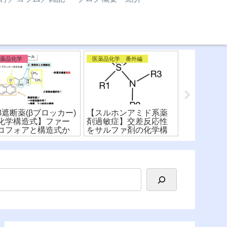
医薬品化学
医薬品化学 番外編
医薬品化学 
β遮断薬(βブロッカー)
【スルホンアミド系薬
【メトトレ
化学構造式】ファー
剤過敏症】交差反応性
葉酸】化学
コフォアと構造式か
をサルファ剤の化学構
作用機序や
薬剤を比較！
造式から比較！
較！〜ファ
ア〜