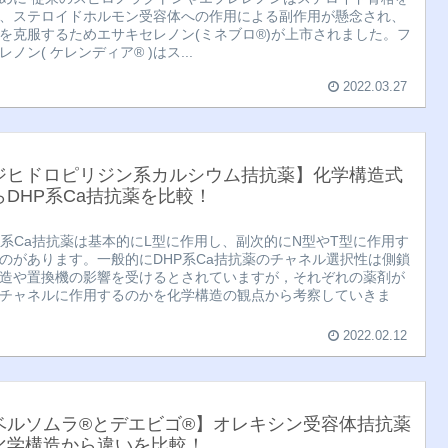
、ステロイドホルモン受容体への作用による副作用が懸念され、
を克服するためエサキセレノン(ミネブロ®︎)が上市されました。フ
レノン( ケレンディア®︎ )はス...
2022.03.27
ジヒドロピリジン系カルシウム拮抗薬】化学構造式
らDHP系Ca拮抗薬を比較！
P系Ca拮抗薬は基本的にL型に作用し、副次的にN型やT型に作用す
のがあります。一般的にDHP系Ca拮抗薬のチャネル選択性は側鎖
造や置換機の影響を受けるとされていますが，それぞれの薬剤が
チャネルに作用するのかを化学構造の観点から考察していきま
2022.02.12
ベルソムラ®︎とデエビゴ®︎】オレキシン受容体拮抗薬
化学構造から違いを比較！