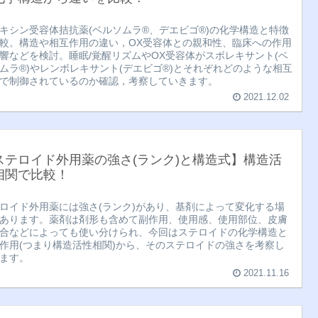
キシン受容体拮抗薬(ベルソムラ®︎、デエビゴ®︎)の化学構造と特徴
較。構造や相互作用の違い，OX受容体との親和性、臨床への作用
響などを検討。睡眠/覚醒リズムやOX受容体がスボレキサント(ベ
ムラ®︎)やレンボレキサント(デエビゴ®︎)とそれぞれどのような相互
で制御されているのか確認，考察していきます。
2021.12.02
ステロイド外用薬の強さ(ランク)と構造式】構造活
相関で比較！
ロイド外用薬には強さ(ランク)があり、基剤によって変化する場
あります。薬剤は剤形も含めて副作用、使用感、使用部位、皮膚
合などによっても使い分けられ、今回はステロイドの化学構造と
作用(つまり構造活性相関)から、そのステロイドの強さを考察し
ます。
2021.11.16