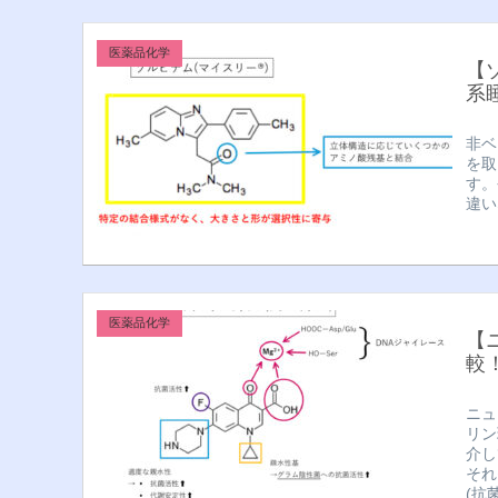
医薬品化学
【
系
非ベ
を取
す。
違い
医薬品化学
【
較
ニュ
リン
介し
それ
(抗