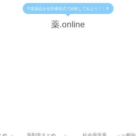
💊医薬品を化学構造式で比較してみよう！！💊
薬.online
とめ
薬剤学まとめ
社会薬学系
一般向