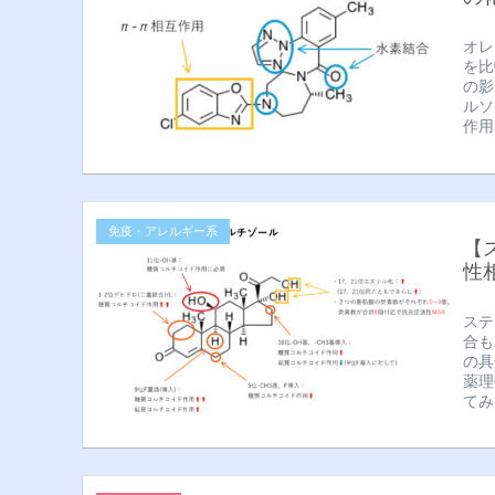
オレ
を比
の影
ルソ
作用
免疫・アレルギー系
【
性
ステ
合も
の具
薬理
てみ