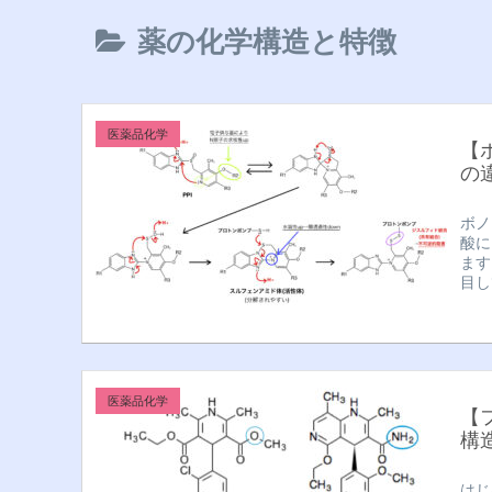
薬の化学構造と特徴
医薬品化学
【
の
ボノ
酸に
ます
目し
医薬品化学
【
構
はじ