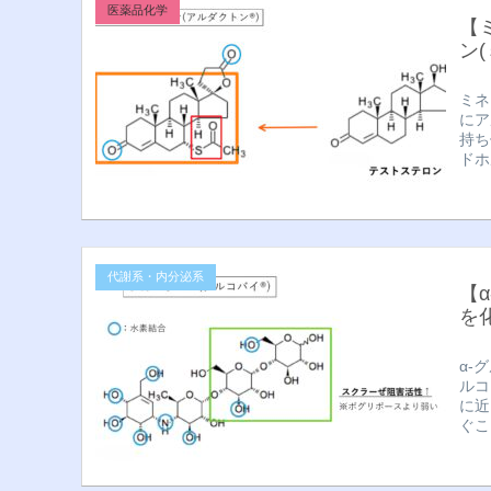
医薬品化学
【
ン
ミネ
にア
持ち
ドホ
代謝系・内分泌系
【
を
α-
ルコ
に近
ぐこ